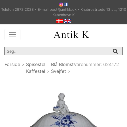
Telefon 2972 2028 - E-mail post@antikk.dk - Knabrostræde 13 st., 1210
København K
Forside
>
Spisestel
Blå Blomst
Varenummer:
624172
Kaffestel
>
Svejfet
>