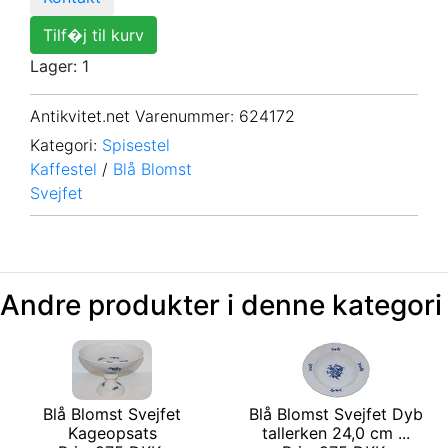
Tilf�j til kurv
Lager: 1
Antikvitet.net Varenummer
: 624172
Kategori:
Spisestel
Kaffestel
/
Blå Blomst
Svejfet
Andre produkter i denne kategori
Blå Blomst Svejfet
Blå Blomst Svejfet Dyb
Kageopsats
tallerken 24,0 cm ...