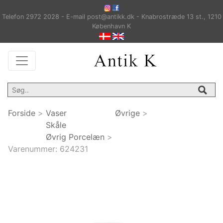
Telefon 2972 2028 - E-mail post@antikk.dk - Knabrostræde 13 st., 1210
København K
Forside
>
Vaser
Øvrige
>
Skåle
Øvrig Porcelæn
>
Varenummer:
624231