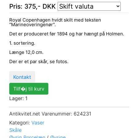
Pris:
375
,-
DKK
Royal Copenhagen hvidt skilt med teksten
"Marineoveringenør".
Det er produceret før 1894 og har hængt på Holmen.
1. sortering.
Længe 12,0 cm.
Der er et par skår, se fotos.
Kontakt
Tilf�j til kurv
Lager: 1
Antikvitet.net Varenummer
: 624231
Kategori:
Vaser
Skåle
Øvrig Porcelæn
/
Øvrige