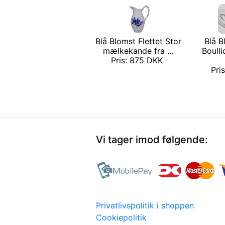
Blå Blomst Flettet Stor
Blå B
mælkekande fra ...
Boull
Pris: 875 DKK
Pri
Vi tager imod følgende:
Privatlivspolitik i shoppen
Cookiepolitik