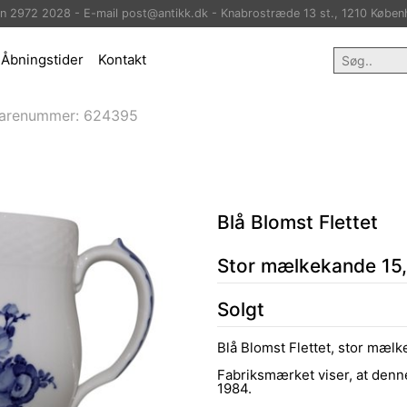
on 2972 2028 - E-mail post@antikk.dk - Knabrostræde 13 st., 1210 Køben
Åbningstider
Kontakt
arenummer:
624395
Blå Blomst Flettet
Stor mælkekande 15,
Solgt
Blå Blomst Flettet, stor mæl
Fabriksmærket viser, at denn
1984.