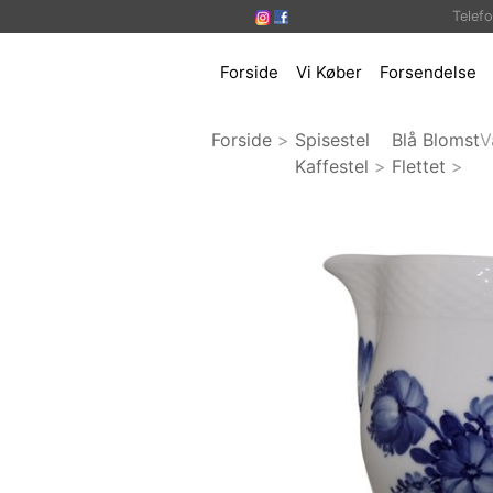
Telef
Forside
Vi Køber
Forsendelse
Forside
>
Spisestel
Blå Blomst
V
Kaffestel
>
Flettet
>