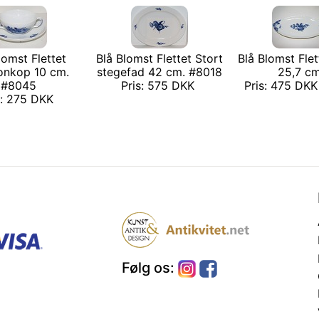
lomst Flettet
Blå Blomst Flettet Stort
Blå Blomst Flet
ionkop 10 cm.
stegefad 42 cm. #8018
25,7 cm
#8045
Pris: 575 DKK
Pris: 475 DKK 
s: 275 DKK
Følg os: