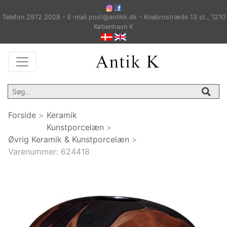
Telefon 2972 2028 - E-mail post@antikk.dk - Knabrostræde 13 st., 1210
København K
Forside
>
Keramik
Kunstporcelæn
>
Øvrig Keramik & Kunstporcelæn
>
Varenummer:
624418