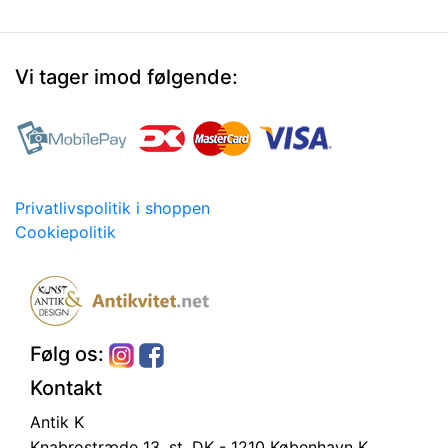
Vi tager imod følgende:
Privatlivspolitik i shoppen
Cookiepolitik
Følg os:
Kontakt
Antik K
Knabrostræde 13, st.
DK - 1210 København K.