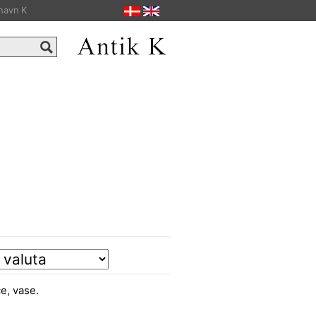
havn K
e, vase.