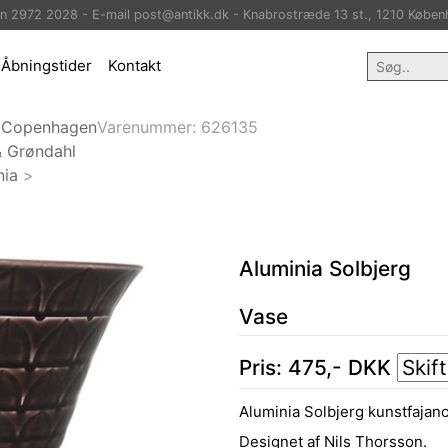
on 2972 2028 - E-mail post@antikk.dk - Knabrostræde 13 st., 1210 Køben
Åbningstider
Kontakt
 Copenhagen
Varenummer:
626135
& Grøndahl
nia
>
Aluminia Solbjerg
Vase
Pris:
475
,-
DKK
Aluminia Solbjerg kunstfajanc
Designet af Nils Thorsson.