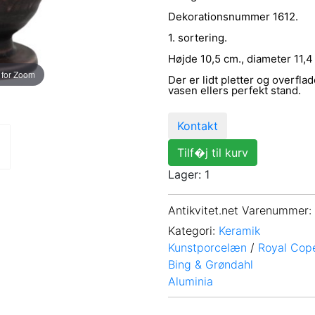
Dekorationsnummer 1612.
1. sortering.
Højde 10,5 cm., diameter 11,4
 for Zoom
Der er lidt pletter og overfla
vasen ellers perfekt stand.
Kontakt
Tilf�j til kurv
Lager: 1
Antikvitet.net Varenummer
:
Kategori:
Keramik
Kunstporcelæn
/
Royal Cop
Bing & Grøndahl
Aluminia