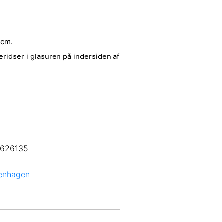
 cm.
deridser i glasuren på indersiden af
 626135
enhagen