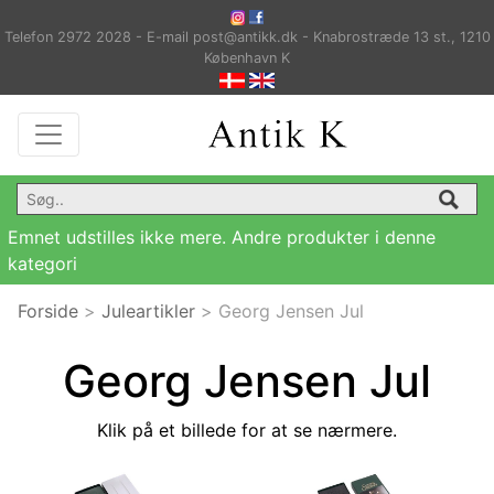
Telefon 2972 2028 - E-mail post@antikk.dk - Knabrostræde 13 st., 1210
København K
Emnet udstilles ikke mere. Andre produkter i denne
kategori
Forside
>
Juleartikler
>
Georg Jensen Jul
Georg Jensen Jul
Klik på et billede for at se nærmere.