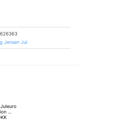
 626363
g Jensen Jul
Juleuro
on ...
 DKK