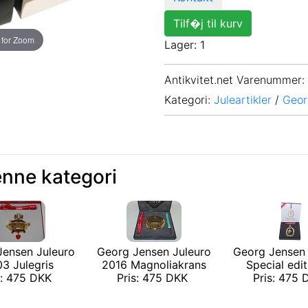
Tilf�j til kurv
 for Zoom
Lager: 1
Antikvitet.net Varenummer
:
Kategori:
Juleartikler
/
Geor
enne kategori
Jensen Juleuro
Georg Jensen Juleuro
Georg Jensen 
3 Julegris
2016 Magnoliakrans
Special editi
s: 475 DKK
Pris: 475 DKK
Pris: 475