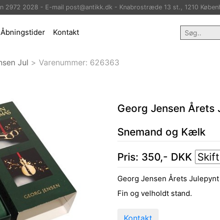
on 2972 2028 - E-mail post@antikk.dk - Knabrostræde 13 st., 1210 Køben
Åbningstider
Kontakt
nsen Jul
>
Varenummer:
626363
Georg Jensen Årets 
Snemand og Kælk
Pris:
350
,-
DKK
Georg Jensen Årets Julepyn
Fin og velholdt stand.
Kontakt