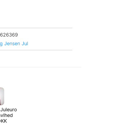
 626369
g Jensen Jul
Juleuro
avlhed
 DKK