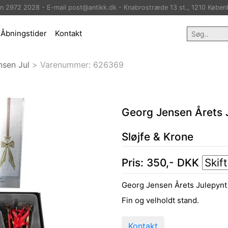
on 2972 2028 - E-mail post@antikk.dk - Knabrostræde 13 st., 1210 Køben
Åbningstider
Kontakt
nsen Jul
>
Varenummer:
626369
Georg Jensen Årets 
Sløjfe & Krone
Pris:
350
,-
DKK
Georg Jensen Årets Julepynt 
Fin og velholdt stand.
Kontakt