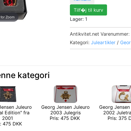
Tilf�j til kurv
 for Zoom
Lager: 1
Antikvitet.net Varenummer
:
Kategori:
Juleartikler
/
Geor
enne kategori
Jensen Juleuro
Georg Jensen Juleuro
Georg Jensen 
al Edition" fra
2003 Julegris
2002 Juletr
2001
Pris: 475 DKK
Pris: 375
s: 475 DKK