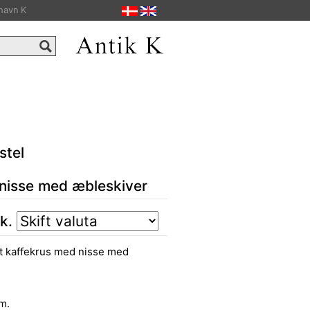
havn K
stel
 nisse med æbleskiver
tk.
rt kaffekrus med nisse med
m.