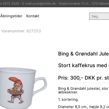
on 2972 2028 - E-mail post@antikk.dk - Knabrostræde 13 st., 1210 Køben
Åbningstider
Kontakt
>
Varenummer:
627253
Bing & Grøndahl Jule
Stort kaffekrus med
Pris:
300
,-
DKK
pr. s
Bing & Grøndahl julestel, sto
æbleskiver.
1. sortering.
Diameter 8,5 cm., højde 8,2 c