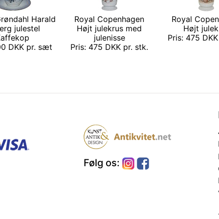
Grøndahl Harald
Royal Copenhagen
Royal Cope
rg julestel
Højt julekrus med
Højt julek
affekop
julenisse
Pris: 475 DKK 
00 DKK pr. sæt
Pris: 475 DKK pr. stk.
Følg os: