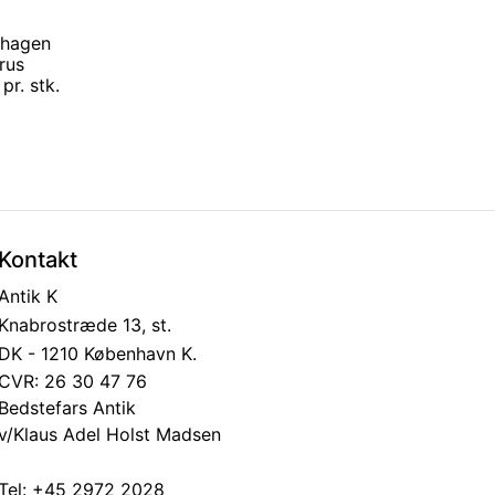
nhagen
rus
pr. stk.
Kontakt
Antik K
Knabrostræde 13, st.
DK - 1210 København K.
CVR: 26 30 47 76
Bedstefars Antik
v/Klaus Adel Holst Madsen
Tel:
+45 2972 2028