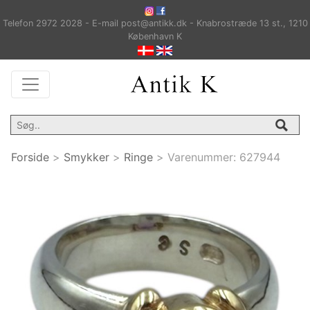
Telefon 2972 2028 - E-mail post@antikk.dk - Knabrostræde 13 st., 1210
København K
Forside
>
Smykker
>
Ringe
>
Varenummer:
627944