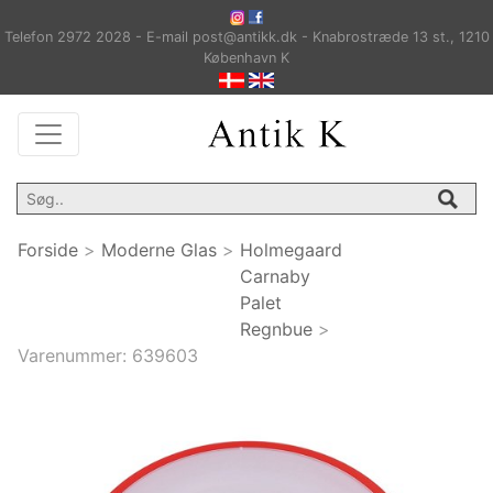
Telefon 2972 2028 - E-mail post@antikk.dk - Knabrostræde 13 st., 1210
København K
Forside
>
Moderne Glas
>
Holmegaard
Carnaby
Palet
Regnbue
>
Varenummer:
639603