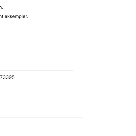
m.
nt eksempler.
 73395