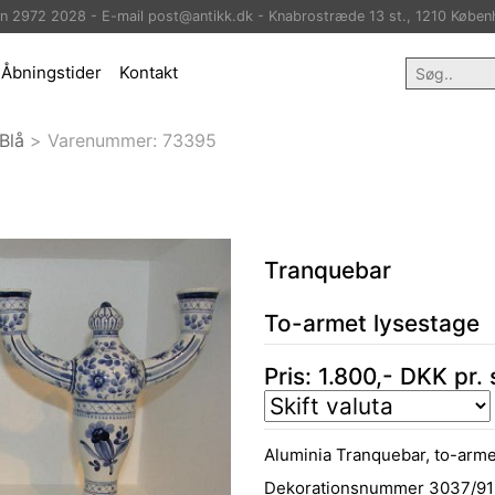
on 2972 2028 - E-mail post@antikk.dk - Knabrostræde 13 st., 1210 Køben
Åbningstider
Kontakt
Blå
>
Varenummer:
73395
Tranquebar
To-armet lysestage
Pris:
1.800
,-
DKK
pr. 
Aluminia Tranquebar, to-arme
Dekorationsnummer 3037/91