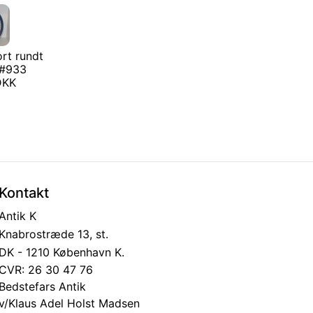
rt rundt
 #933
 DKK
Kontakt
Antik K
Knabrostræde 13, st.
DK - 1210 København K.
CVR: 26 30 47 76
Bedstefars Antik
v/Klaus Adel Holst Madsen