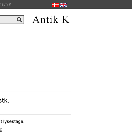
havn K
stk.
t lysestage.
9.