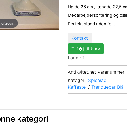
Højde 26 cm., længde 22,5 c
Medarbejdersortering og pæ
 for Zoom
Perfekt stand uden fejl.
Kontakt
Tilf�j til kurv
Lager: 1
Antikvitet.net Varenummer
:
Kategori:
Spisestel
Kaffestel
/
Tranquebar Blå
enne kategori