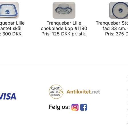
quebar Lille
Tranquebar Lille
Tranquebar Sto
kantet skål
chokolade kop #1190
fad 33 cm.
s: 300 DKK
Pris: 125 DKK pr. stk.
Pris: 375
Følg os: