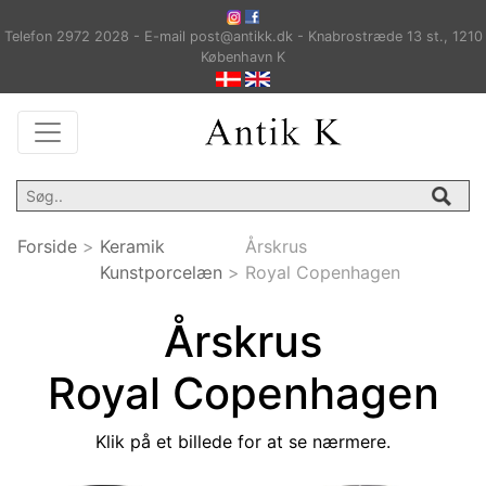
Telefon 2972 2028 - E-mail post@antikk.dk - Knabrostræde 13 st., 1210
København K
Forside
>
Keramik
Årskrus
Kunstporcelæn
>
Royal Copenhagen
Årskrus
Royal Copenhagen
Klik på et billede for at se nærmere.