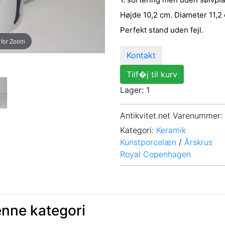
Højde 10,2 cm. Diameter 11,2
Perfekt stand uden fejl.
 for Zoom
Kontakt
Tilf�j til kurv
Lager: 1
Antikvitet.net Varenummer
:
Kategori:
Keramik
Kunstporcelæn
/
Årskrus
Royal Copenhagen
enne kategori