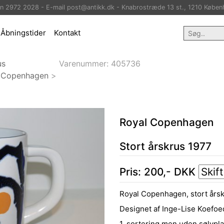
on 2972 2028 - E-mail post@antikk.dk - Knabrostræde 13 st., 1210 Køben
Åbningstider
Kontakt
us
Varenummer:
405736
 Copenhagen
>
Royal Copenhagen
Stort årskrus 1977
Pris:
200
,-
DKK
Royal Copenhagen, stort årsk
Designet af Inge-Lise Koefoe
1. sortering men uden sølvpl