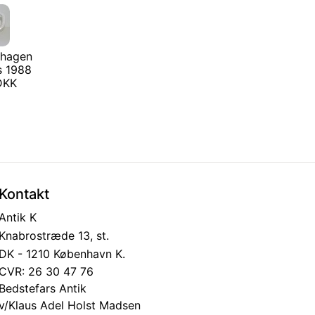
nhagen
s 1988
 DKK
Kontakt
Antik K
Knabrostræde 13, st.
DK - 1210 København K.
CVR: 26 30 47 76
Bedstefars Antik
v/Klaus Adel Holst Madsen