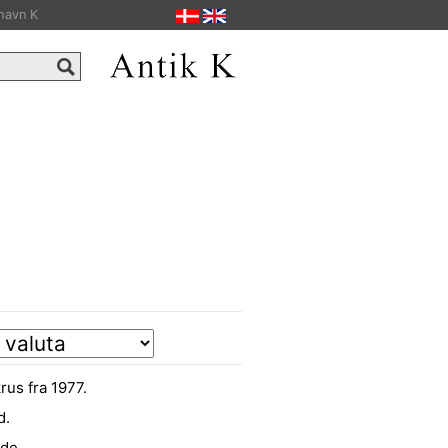
havn K
rus fra 1977.
d.
ade.