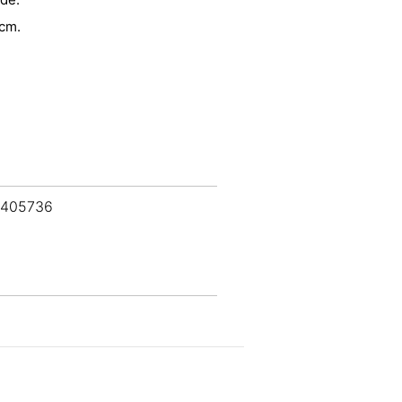
 cm.
 405736