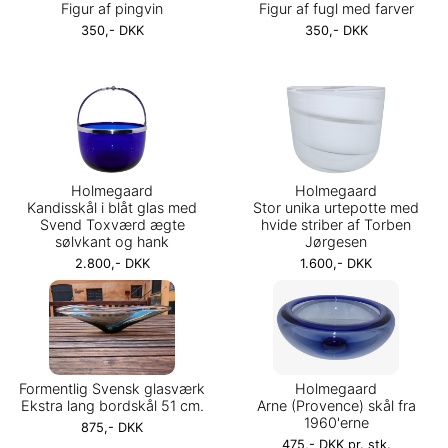
Figur af pingvin
Figur af fugl med farver
350,- DKK
350,- DKK
Holmegaard
Holmegaard
Kandisskål i blåt glas med
Stor unika urtepotte med
Svend Toxværd ægte
hvide striber af Torben
sølvkant og hank
Jørgesen
2.800,- DKK
1.600,- DKK
Formentlig Svensk glasværk
Holmegaard
Ekstra lang bordskål 51 cm.
Arne (Provence) skål fra
1960'erne
875,- DKK
475,- DKK pr. stk.