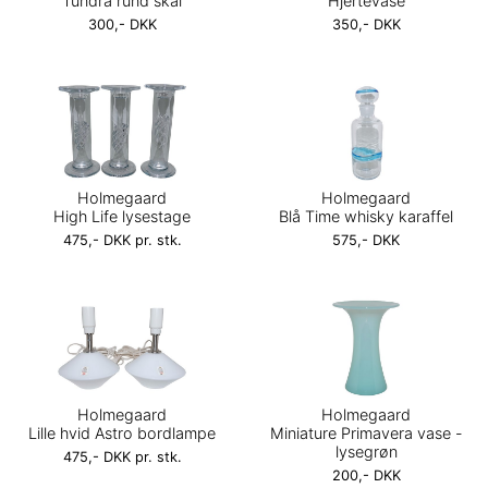
Tundra rund skål
Hjertevase
300,- DKK
350,- DKK
Holmegaard
Holmegaard
High Life lysestage
Blå Time whisky karaffel
475,- DKK pr. stk.
575,- DKK
Holmegaard
Holmegaard
Lille hvid Astro bordlampe
Miniature Primavera vase -
lysegrøn
475,- DKK pr. stk.
200,- DKK