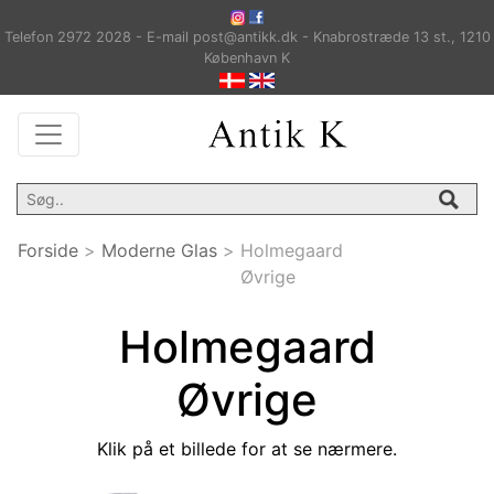
Telefon 2972 2028 - E-mail post@antikk.dk - Knabrostræde 13 st., 1210
København K
Forside
>
Moderne Glas
>
Holmegaard
Øvrige
Holmegaard
Øvrige
Klik på et billede for at se nærmere.