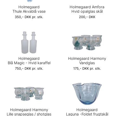
Holmegaard
Holmegaard Amfora
Thule Akvablå vase
Hvid opalglas skål
350,- DKK pr. stk.
200,- DKK
Holmegaard
Holmegaard Harmony
Blå Magic - Hvid karaffel
Vandglas
750,- DKK pr. stk.
175,- DKK pr. stk.
Holmegaard Harmony
Holmegaard
Lille snapseglas / shotglas
Laguna -Foldet frugtskål