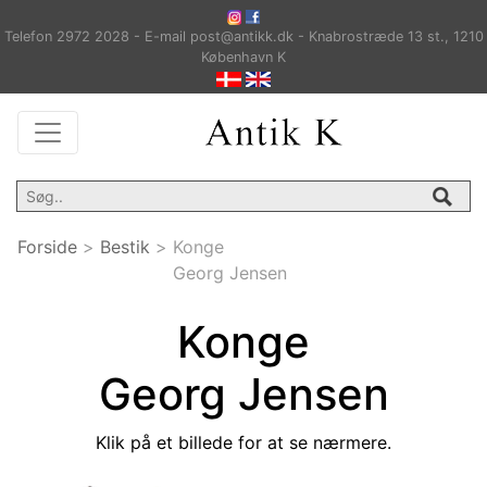
Telefon 2972 2028 - E-mail post@antikk.dk - Knabrostræde 13 st., 1210
København K
Forside
>
Bestik
>
Konge
Georg Jensen
Konge
Georg Jensen
Klik på et billede for at se nærmere.