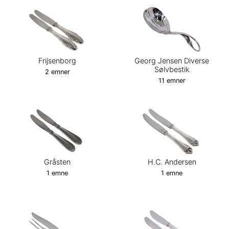
Frijsenborg
Georg Jensen Diverse
Sølvbestik
2 emner
11 emner
Gråsten
H.C. Andersen
1 emne
1 emne