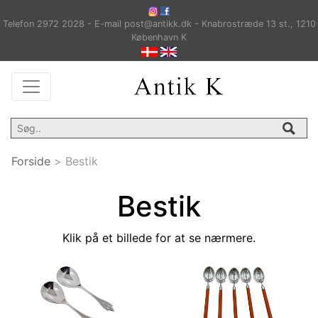
Telefon 2972 2028 - E-mail post@antikk.dk - Knabrostræde 13 st., 1210
København K
Forside
>
Bestik
Bestik
Klik på et billede for at se nærmere.