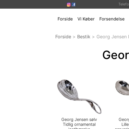
Telef
Forside
Vi Køber
Forsendelse
Forside
>
Bestik
>
Georg Jensen 
Geor
Georg Jensen sølv
Geor
Tidlig ornamental
Lill