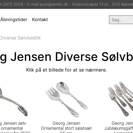
on 2972 2028 - E-mail post@antikk.dk - Knabrostræde 13 st., 1210 Køben
Åbningstider
Kontakt
Diverse Sølvbestik
g Jensen Diverse Sølvb
Klik på et billede for at se nærmere.
g Jensen sølv
Georg Jensen
Georg Jen
e ornamental
Ornamental stort salatsæt
Jubilæumsgaf