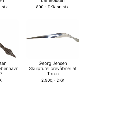
en
karneolsten
 stk.
800,- DKK pr. stk.
sen
Georg Jensen
øbenhavn
Skulpturel brevåbner af
67
Torun
K
2.900,- DKK