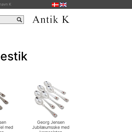
havn K
estik
sen
Georg Jensen
fel med
Jubilæumsske med