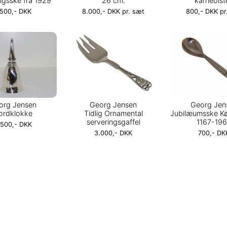
ngsske fra 1929
26 cm.
karneolst
.500,- DKK
8.000,- DKK pr. sæt
800,- DKK pr.
org Jensen
Georg Jensen
Georg Jen
ordklokke
Tidlig Ornamental
Jubilæumsske K
serveringsgaffel
1167-19
.500,- DKK
3.000,- DKK
700,- DK