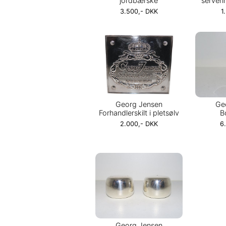
jordbærske
serveri
3.500,- DKK
1
Georg Jensen
Ge
Forhandlerskilt i pletsølv
B
2.000,- DKK
6
Georg Jensen