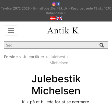
Telefon 2972 2028 - E-mail post@antikk.dk - Knabrostræde 13 st., 1210
København K
Forside
>
Juleartikler
>
Julebestik
Michelsen
Julebestik
Michelsen
Klik på et billede for at se nærmere.