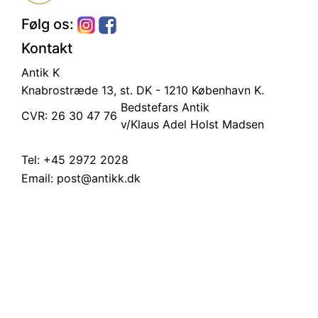
Følg os:
Kontakt
Antik K
Knabrostræde 13, st.
DK - 1210 København K.
Bedstefars Antik
CVR: 26 30 47 76
v/Klaus Adel Holst Madsen
Tel:
+45 2972 2028
Email:
post@antikk.dk