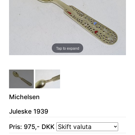
Tap to expand
Michelsen
Juleske 1939
Pris:
975
,-
DKK