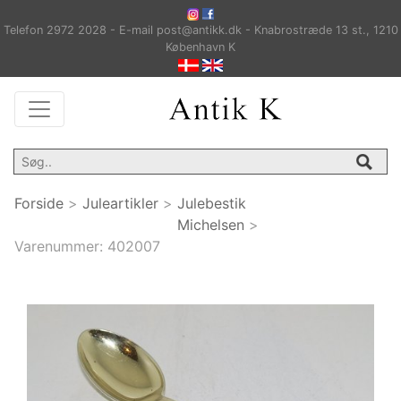
Telefon 2972 2028 - E-mail post@antikk.dk - Knabrostræde 13 st., 1210
København K
Forside
>
Juleartikler
>
Julebestik
Michelsen
>
Varenummer:
402007