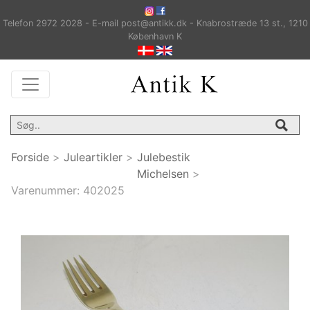
Telefon 2972 2028 - E-mail post@antikk.dk - Knabrostræde 13 st., 1210
København K
Forside
>
Juleartikler
>
Julebestik
Michelsen
>
Varenummer:
402025