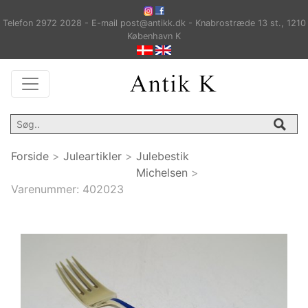
Telefon 2972 2028 - E-mail post@antikk.dk - Knabrostræde 13 st., 1210
København K
Forside
>
Juleartikler
>
Julebestik
Michelsen
>
Varenummer:
402023