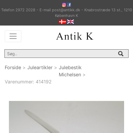
Telefon 2972 2028 - E-mail post@antikk.dk - Knabrostræde 13 st., 1210
København K
Forside
>
Juleartikler
>
Julebestik
Michelsen
>
Varenummer:
414192