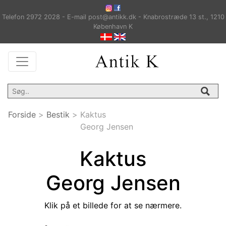
Telefon 2972 2028 - E-mail post@antikk.dk - Knabrostræde 13 st., 1210
København K
Forside
>
Bestik
>
Kaktus
Georg Jensen
Kaktus
Georg Jensen
Klik på et billede for at se nærmere.