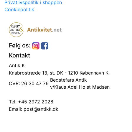
Privatlivspolitik i shoppen
Cookiepolitik
Følg os:
Kontakt
Antik K
Knabrostræde 13, st.
DK - 1210 København K.
Bedstefars Antik
CVR: 26 30 47 76
v/Klaus Adel Holst Madsen
Tel:
+45 2972 2028
Email:
post@antikk.dk