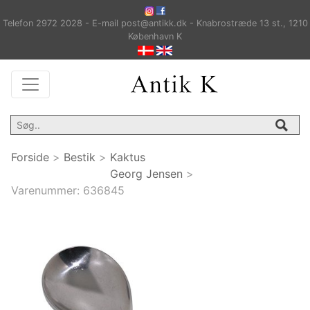
Telefon 2972 2028 - E-mail post@antikk.dk - Knabrostræde 13 st., 1210
København K
Forside
>
Bestik
>
Kaktus
Georg Jensen
>
Varenummer:
636845