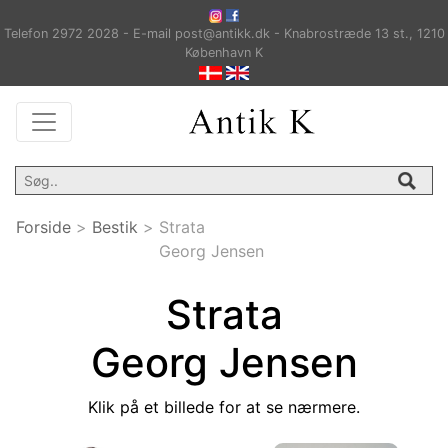
Telefon 2972 2028 - E-mail post@antikk.dk - Knabrostræde 13 st., 1210
København K
Forside
>
Bestik
>
Strata
Georg Jensen
Strata
Georg Jensen
Klik på et billede for at se nærmere.