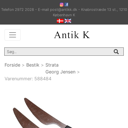
Telefon 2972 2028 - E-mail post@antikk.dk - Knabrostræde 13 st., 1210
København K
Forside
>
Bestik
>
Strata
Georg Jensen
>
Varenummer:
588484