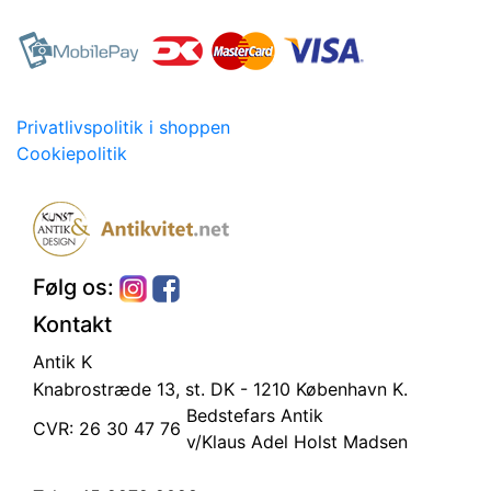
Privatlivspolitik i shoppen
Cookiepolitik
Følg os:
Kontakt
Antik K
Knabrostræde 13, st.
DK - 1210 København K.
Bedstefars Antik
CVR: 26 30 47 76
v/Klaus Adel Holst Madsen