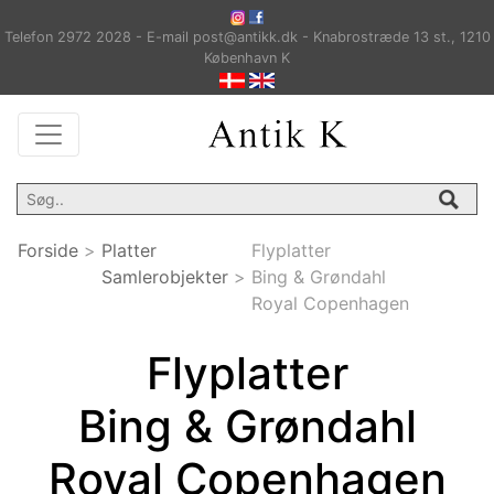
Telefon 2972 2028 - E-mail post@antikk.dk - Knabrostræde 13 st., 1210
København K
Forside
>
Platter
Flyplatter
Samlerobjekter
>
Bing & Grøndahl
Royal Copenhagen
Flyplatter
Bing & Grøndahl
Royal Copenhagen