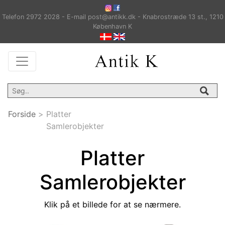
Telefon 2972 2028 - E-mail post@antikk.dk - Knabrostræde 13 st., 1210
København K
Forside
>
Platter
Samlerobjekter
Platter
Samlerobjekter
Klik på et billede for at se nærmere.