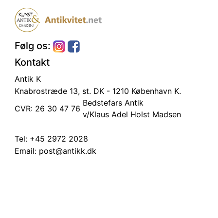
Følg os:
Kontakt
Antik K
Knabrostræde 13, st.
DK - 1210 København K.
Bedstefars Antik
CVR: 26 30 47 76
v/Klaus Adel Holst Madsen
Tel:
+45 2972 2028
Email:
post@antikk.dk