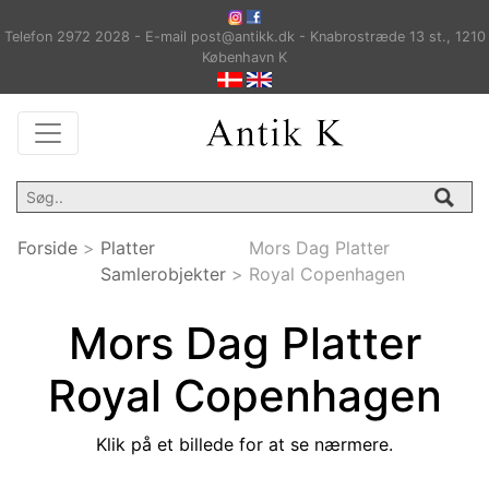
Telefon 2972 2028 - E-mail post@antikk.dk - Knabrostræde 13 st., 1210
København K
Forside
>
Platter
Mors Dag Platter
Samlerobjekter
>
Royal Copenhagen
Mors Dag Platter
Royal Copenhagen
Klik på et billede for at se nærmere.