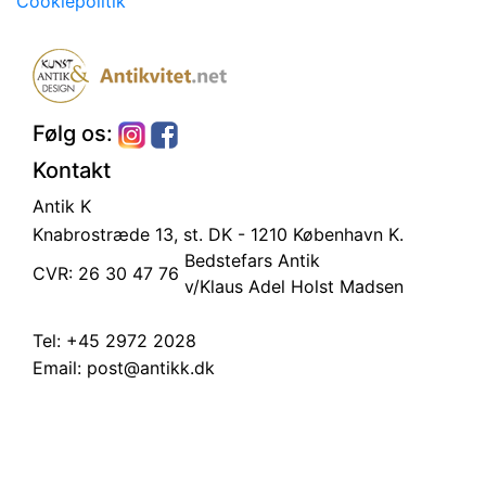
Cookiepolitik
Følg os:
Kontakt
Antik K
Knabrostræde 13, st.
DK - 1210 København K.
Bedstefars Antik
CVR: 26 30 47 76
v/Klaus Adel Holst Madsen
Tel:
+45 2972 2028
Email:
post@antikk.dk