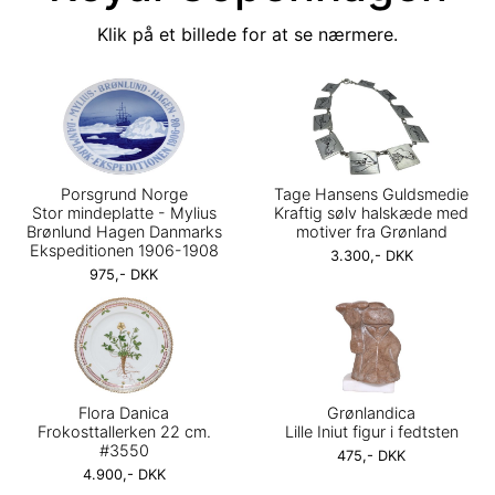
Klik på et billede for at se nærmere.
Porsgrund Norge
Tage Hansens Guldsmedie
Stor mindeplatte - Mylius
Kraftig sølv halskæde med
Brønlund Hagen Danmarks
motiver fra Grønland
Ekspeditionen 1906-1908
3.300,- DKK
975,- DKK
Flora Danica
Grønlandica
Frokosttallerken 22 cm.
Lille Iniut figur i fedtsten
#3550
475,- DKK
4.900,- DKK