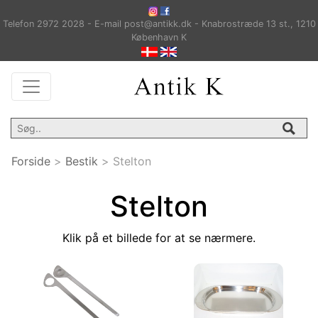
Telefon 2972 2028 - E-mail post@antikk.dk - Knabrostræde 13 st., 1210
København K
Forside
>
Bestik
>
Stelton
Stelton
Klik på et billede for at se nærmere.