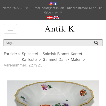
Telefon 2972 2028 - E-mail post@antikk.dk - Knabrostræde 13 st., 1210
København K
Forside
>
Spisestel
Saksisk Blomst Kantet
Kaffestel
>
Gammel Dansk Maleri
>
Varenummer:
227923