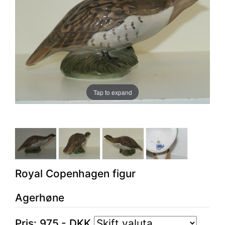
Tap to expand
Royal Copenhagen figur
Agerhøne
Pris:
975
,-
DKK