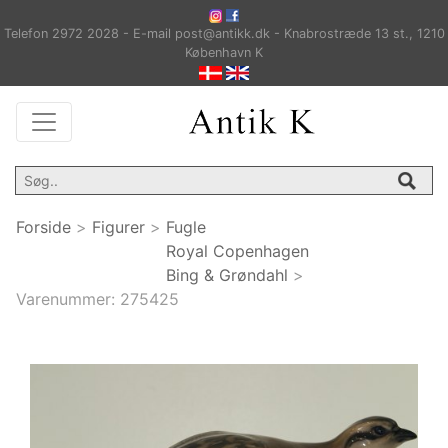
Telefon 2972 2028 - E-mail post@antikk.dk - Knabrostræde 13 st., 1210
København K
Forside
>
Figurer
>
Fugle
Royal Copenhagen
Bing & Grøndahl
>
Varenummer:
275425