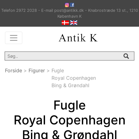
Telefon 2972 2028 - E-mail post@antikk.dk - Knabrostræde 13 st., 1210
København K
Forside
>
Figurer
>
Fugle
Royal Copenhagen
Bing & Grøndahl
Fugle
Royal Copenhagen
Bing & Grøndahl