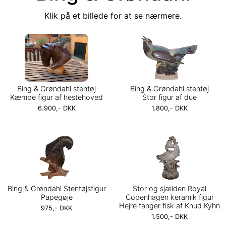
Klik på et billede for at se nærmere.
Bing & Grøndahl stentøj
Bing & Grøndahl stentøj
Kæmpe figur af hestehoved
Stor figur af due
6.900,- DKK
1.800,- DKK
Bing & Grøndahl Stentøjsfigur
Stor og sjælden Royal
Papegøje
Copenhagen keramik figur
Hejre fanger fisk af Knud Kyhn
975,- DKK
1.500,- DKK