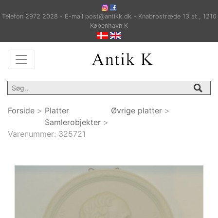
Telefon 2972 2028 - E-mail post@antikk.dk - Knabrostræde 13 st., 1210
København K
Forside
>
Platter
Øvrige platter
>
Samlerobjekter
>
Varenummer:
325721