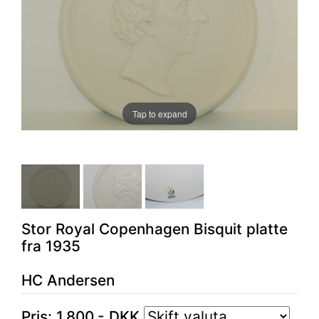
Tap to expand
Stor Royal Copenhagen Bisquit platte
fra 1935
HC Andersen
Pris:
1.800
,-
DKK