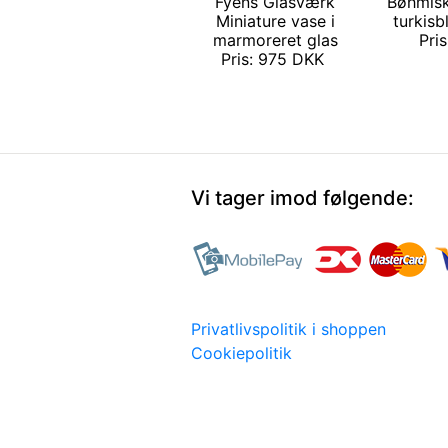
Fyens Glasværk
Bøhmisk 
Miniature vase i
turkisb
marmoreret glas
Pri
Pris: 975 DKK
Vi tager imod følgende:
Privatlivspolitik i shoppen
Cookiepolitik