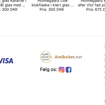
glas Karaffel i
Holmegaard Lille
Holmegaard 
låt glas med ...
klukflaske i klart glas ...
eller Viol fad p
s: 300 DKK
Pris: 300 DKK
Pris: 675
Følg os: