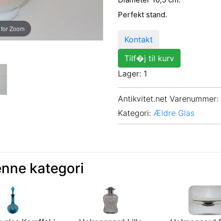
Perfekt stand.
 for Zoom
Kontakt
Tilf�j til kurv
Lager: 1
Antikvitet.net Varenummer
:
Kategori:
Ældre Glas
enne kategori