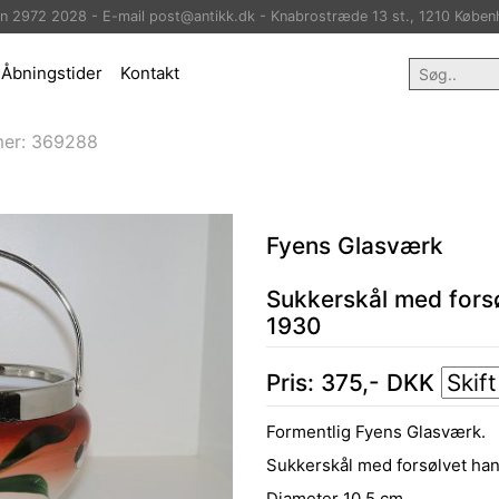
on 2972 2028 - E-mail post@antikk.dk - Knabrostræde 13 st., 1210 Køben
Åbningstider
Kontakt
er:
369288
Fyens Glasværk
Sukkerskål med fors
1930
Pris:
375
,-
DKK
Formentlig Fyens Glasværk.
Sukkerskål med forsølvet han
Diameter 10,5 cm.