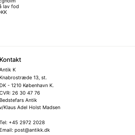
Egholm
å lav fod
 DKK
Kontakt
Antik K
Knabrostræde 13, st.
DK - 1210 København K.
CVR: 26 30 47 76
Bedstefars Antik
v/Klaus Adel Holst Madsen
Tel:
+45 2972 2028
Email:
post@antikk.dk