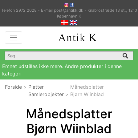
Telefon 2972 2028 - E-mail post@antikk.dk - Knabrostræde 13 st., 1210
København K
Emnet udstilles ikke mere. Andre produkter i denne
kategori
Forside
>
Platter
Månedsplatter
Samlerobjekter
>
Bjørn Wiinblad
Månedsplatter
Bjørn Wiinblad