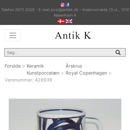
Telefon 2972 2028 - E-mail post@antikk.dk - Knabrostræde 13 st., 1210
København K
Forside
>
Keramik
Årskrus
Kunstporcelæn
>
Royal Copenhagen
>
Varenummer:
428939