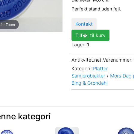
Perfekt stand uden fejl.
Kontakt
 for Zoom
Tilf�j til kurv
Lager: 1
Antikvitet.net Varenummer
:
Kategori:
Platter
Samlerobjekter
/
Mors Dag p
Bing & Grøndahl
enne kategori