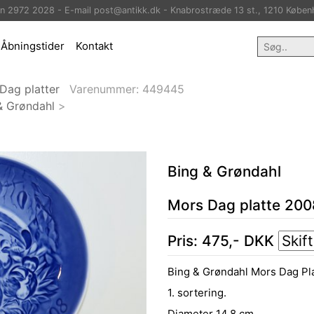
on 2972 2028 - E-mail post@antikk.dk - Knabrostræde 13 st., 1210 Køben
Åbningstider
Kontakt
Dag platter
Varenummer:
449445
& Grøndahl
>
Bing & Grøndahl
Mors Dag platte 200
Pris:
475
,-
DKK
Bing & Grøndahl Mors Dag Pla
1. sortering.
Diameter 14,8 cm.