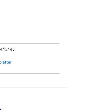
 449445
latter