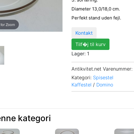
Diameter 13,0/18,0 cm.
Perfekt stand uden fejl.
 for Zoom
Kontakt
Tilf�j til kurv
Lager: 1
Antikvitet.net Varenummer
:
Kategori:
Spisestel
Kaffestel
/
Domino
enne kategori