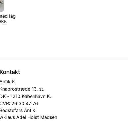
med låg
 DKK
Kontakt
Antik K
Knabrostræde 13, st.
DK - 1210 København K.
CVR: 26 30 47 76
Bedstefars Antik
v/Klaus Adel Holst Madsen