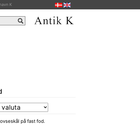
havn K
d
vseskål på fast fod.