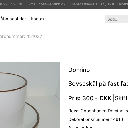
on 2972 2028 - E-mail post@antikk.dk - Knabrostræde 13 st., 1210 Køben
Åbningstider
Kontakt
arenummer:
451027
Domino
Sovseskål på fast fa
Pris:
300
,-
DKK
Royal Copenhagen Domino, so
Dekorationsnummer 14916.
3. sortering.