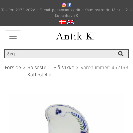
Telefon 2972 2028 - E-mail post@antikk.dk - Knabrostræde 13 st., 1210
København K
Forside
>
Spisestel
Blå Vikke
>
Varenummer:
452163
Kaffestel
>