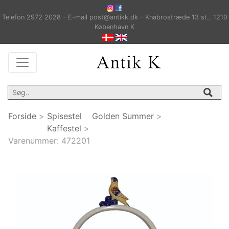
Telefon 2972 2028 - E-mail post@antikk.dk - Knabrostræde 13 st., 1210
København K
Forside
>
Spisestel
Golden Summer
>
Kaffestel
>
Varenummer:
472201