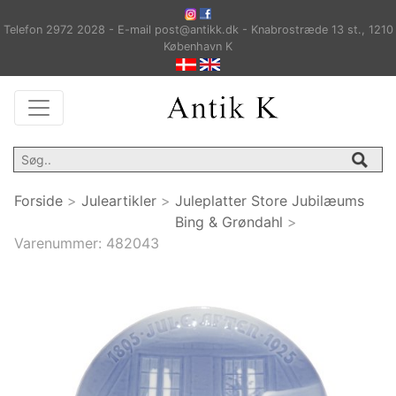
Telefon 2972 2028 - E-mail post@antikk.dk - Knabrostræde 13 st., 1210
København K
Forside
>
Juleartikler
>
Juleplatter Store Jubilæums
Bing & Grøndahl
>
Varenummer:
482043