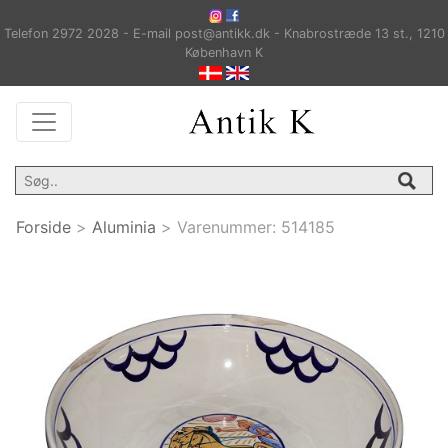
Telefon 2972 2028 - E-mail post@antikk.dk - Knabrostræde 13 st., 1210
København K
Forside
>
Aluminia
>
Varenummer:
514185