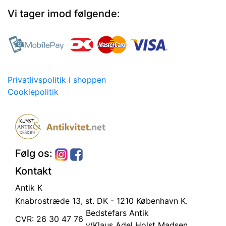
Vi tager imod følgende:
Privatlivspolitik i shoppen
Cookiepolitik
Følg os:
Kontakt
Antik K
Knabrostræde 13, st.
DK - 1210 København K.
Bedstefars Antik
CVR: 26 30 47 76
v/Klaus Adel Holst Madsen