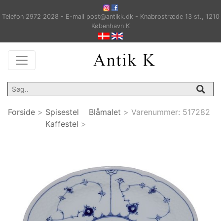
Telefon 2972 2028 - E-mail post@antikk.dk - Knabrostræde 13 st., 1210
København K
Forside
>
Spisestel
Blåmalet
>
Varenummer:
517282
Kaffestel
>