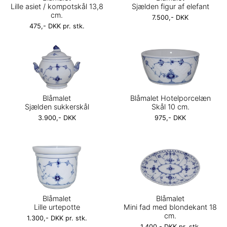
Lille asiet / kompotskål 13,8
Sjælden figur af elefant
cm.
7.500,- DKK
475,- DKK pr. stk.
Blåmalet
Blåmalet Hotelporcelæn
Sjælden sukkerskål
Skål 10 cm.
3.900,- DKK
975,- DKK
Blåmalet
Blåmalet
Lille urtepotte
Mini fad med blondekant 18
cm.
1.300,- DKK pr. stk.
1.400,- DKK pr. stk.