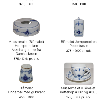
375,- DKK
750,- DKK
Musselmalet (Blåmalet)
Blåmalet Jernporcelæn
Hotelporcelæn
Peberbøsse
Askebæger top fra
375,- DKK pr. stk.
Damhuskroen
575,- DKK pr. stk.
Blåmalet
Musselmalet (Blåmalet)
Fingerbøl med guldkant
Kaffekop #102 og #305
450,- DKK
175,- DKK pr. stk.