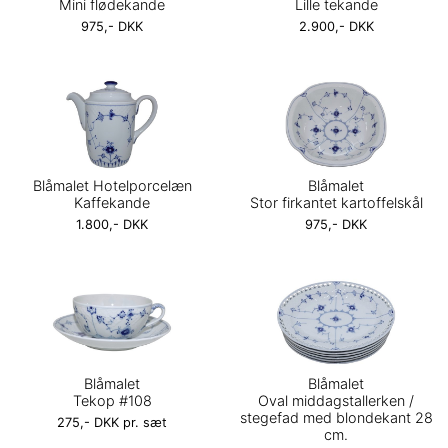
Mini flødekande
Lille tekande
975,- DKK
2.900,- DKK
Blåmalet Hotelporcelæn
Blåmalet
Kaffekande
Stor firkantet kartoffelskål
1.800,- DKK
975,- DKK
Blåmalet
Blåmalet
Tekop #108
Oval middagstallerken /
stegefad med blondekant 28
275,- DKK pr. sæt
cm.