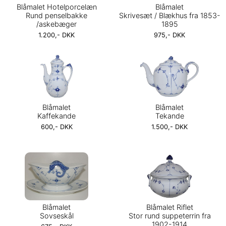
Blåmalet Hotelporcelæn
Blåmalet
Rund penselbakke
Skrivesæt / Blækhus fra 1853-
/askebæger
1895
1.200,- DKK
975,- DKK
Blåmalet
Blåmalet
Kaffekande
Tekande
600,- DKK
1.500,- DKK
Blåmalet
Blåmalet Riflet
Sovseskål
Stor rund suppeterrin fra
1902-1914