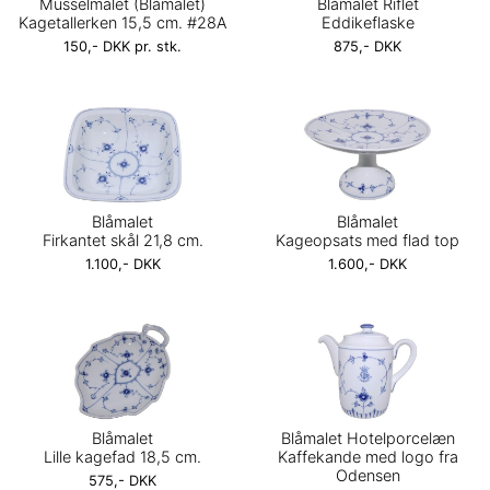
Musselmalet (Blåmalet)
Blåmalet Riflet
Kagetallerken 15,5 cm. #28A
Eddikeflaske
150,- DKK pr. stk.
875,- DKK
Blåmalet
Blåmalet
Firkantet skål 21,8 cm.
Kageopsats med flad top
1.100,- DKK
1.600,- DKK
Blåmalet
Blåmalet Hotelporcelæn
Lille kagefad 18,5 cm.
Kaffekande med logo fra
Odensen
575,- DKK