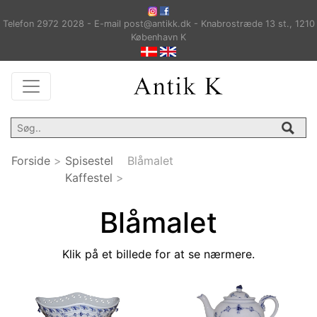
Telefon 2972 2028 - E-mail post@antikk.dk - Knabrostræde 13 st., 1210
København K
Forside
>
Spisestel
Blåmalet
Kaffestel
>
Blåmalet
Klik på et billede for at se nærmere.