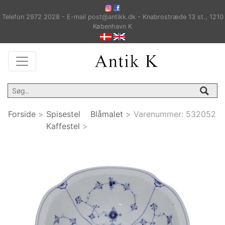
Telefon 2972 2028 - E-mail post@antikk.dk - Knabrostræde 13 st., 1210
København K
Forside
>
Spisestel
Blåmalet
>
Varenummer:
532052
Kaffestel
>