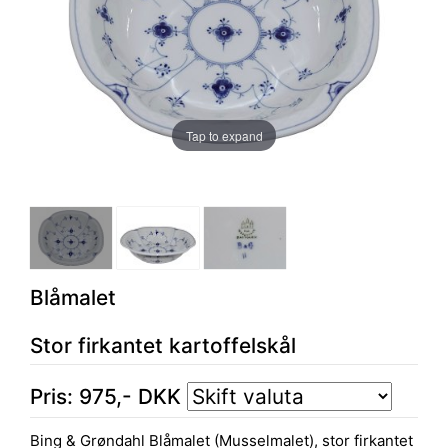
Tap to expand
Blåmalet
Stor firkantet kartoffelskål
Pris:
975
,-
DKK
Bing & Grøndahl Blåmalet (Musselmalet), stor firkantet