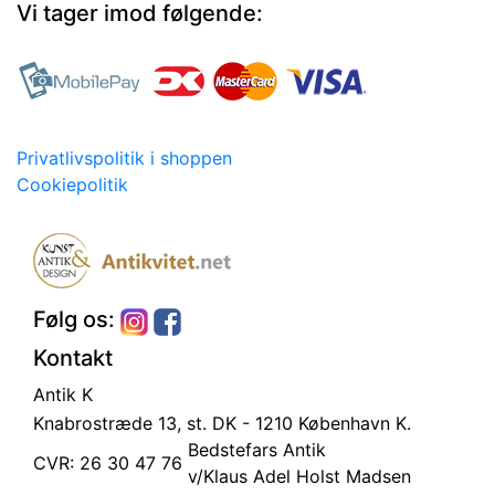
Vi tager imod følgende:
Privatlivspolitik i shoppen
Cookiepolitik
Følg os:
Kontakt
Antik K
Knabrostræde 13, st.
DK - 1210 København K.
Bedstefars Antik
CVR: 26 30 47 76
v/Klaus Adel Holst Madsen