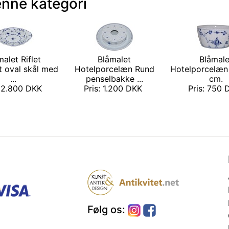
enne kategori
malet Riflet
Blåmalet
Blåmale
t oval skål med
Hotelporcelæn Rund
Hotelporcelæn 
...
penselbakke ...
cm.
: 2.800 DKK
Pris: 1.200 DKK
Pris: 750
Følg os: