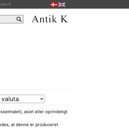
havn K
selmalet), asiet eller oprindeligt
edes, at denne er produceret