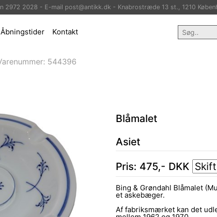
on 2972 2028 - E-mail post@antikk.dk - Knabrostræde 13 st., 1210 Køben
Åbningstider
Kontakt
Varenummer:
544396
Blåmalet
Asiet
Pris:
475
,-
DKK
Bing & Grøndahl Blåmalet (Mus
et askebæger.
Af fabriksmærket kan det udl
mellem 1962 og 1970.